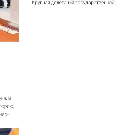
Крупная делегация государственной власти США посетила наше полностью электрическое кухонное оборудование.
ия, а
торию,
нес-