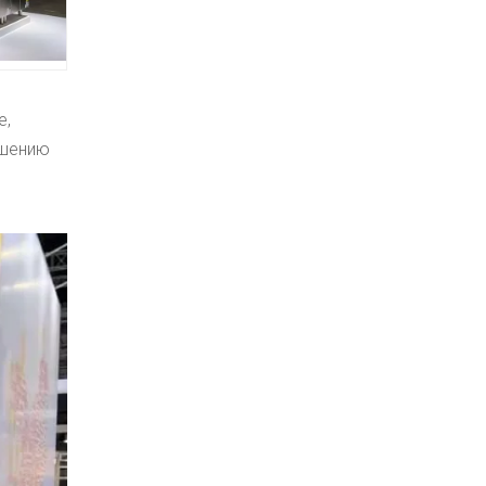
е,
ышению