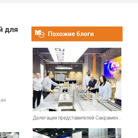
й для
Похожие блоги
кая
Делегация представителей Сакраменто, Калифорния, посетила Mantru.E