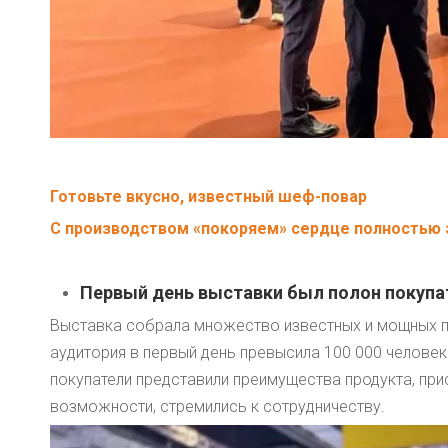
Готовьте вкусно, известный шеф-повар
С производством «покоряем» сердце полностью 
Первый день выставки был полон покупа
Выставка собрала множество известных и мощных пр
аудитория в первый день превысила 100 000 человек
покупатели представили преимущества продукта, при
возможности, стремились к сотрудничеству.